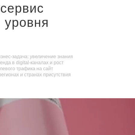
сервис
 уровня
знес-задача: увеличение знания
енда в digital-каналах и рост
левого трафика на сайт
регионах и странах присутствия