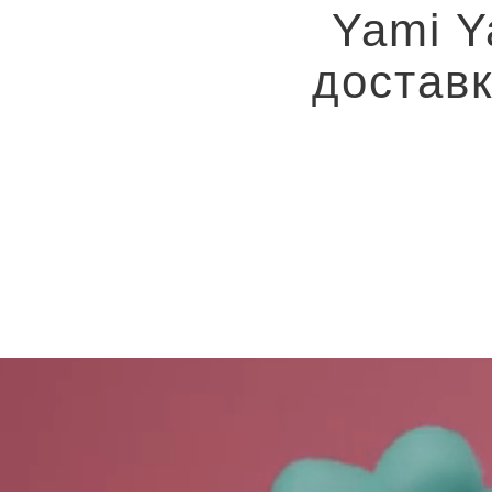
Yami 
достав