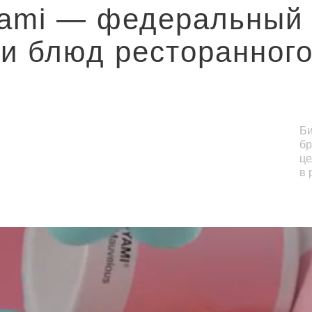
Yami — федеральный 
ки блюд ресторанного
Би
бр
це
в 