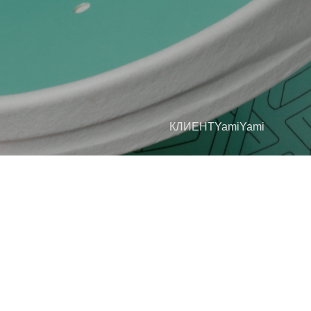
КЛИЕНТ
YamiYami