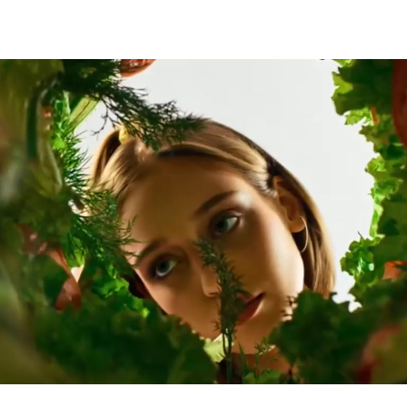
узнаваемость, вызывал вовлечённость,
провоцировал обсуждение и приводил
потенциальных франчайзи в воронку
В основе — креативная идея, построенная
на провокационных, но культурно
релевантных инсайтах. Мы переосмыслили
привычный формат подачи франчайзинговых
предложений и собрали эстетичную,
смелую съёмку, визуально транслирующую
ценности бренда