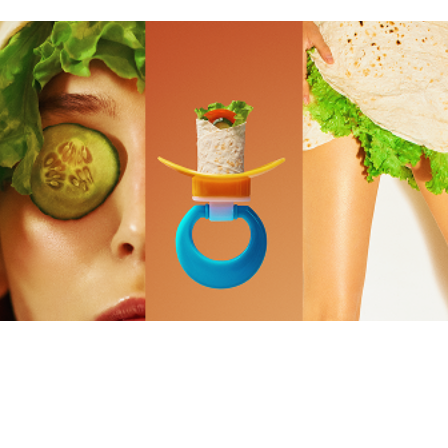
>100
+76%
+43%
заявок на покупку
к трафику
к количеству
франшизы
на лендинг
сохранений
за первую неделю
франшизы
и репостов
проекта
контента
на 38%
>2 950 000
в 1.7 раза
пользователей
выше
Конверсия в заявку
среднего
выше среднего
по сегменту
показателя
ER контента
по франшизам FMCG