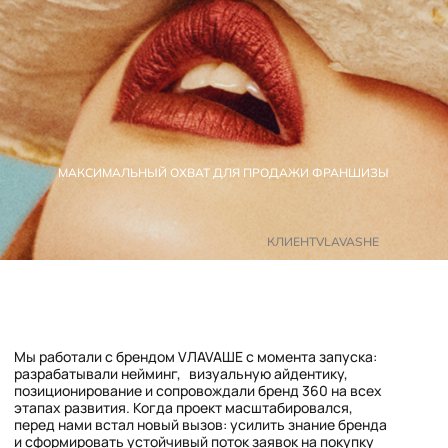
МАКСИМАЛЬНЫЙ ОХВАТ ДЛЯ ПРОДАЖИ ФРАНШИЗЫ
КЛИЕНТ
VLAVASHE
Мы работали с брендом VЛAVAШE с момента запуска:
разрабатывали нейминг, визуальную айдентику,
позиционирование и сопровождали бренд 360 на всех
этапах развития. Когда проект масштабировался,
перед нами встал новый вызов: усилить знание бренда
и сформировать устойчивый поток заявок на покупку
франшизы. Мы также занимались упаковкой
франчайзингового предложения — от платформы
до визуального сопровождения
Продвижение франшизы
VЛAVAШE через
креативный digital-
спецпроект
Бизнес-задача: привлечь целевую
аудиторию потенциальных франчайзи.
Повысить узнаваемость бренда среди
предпринимателей. Увеличить охват
и органическое внимание к VЛAVAШE