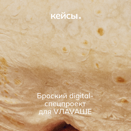
Броский digital-
спецпроект
для VЛAVAШE