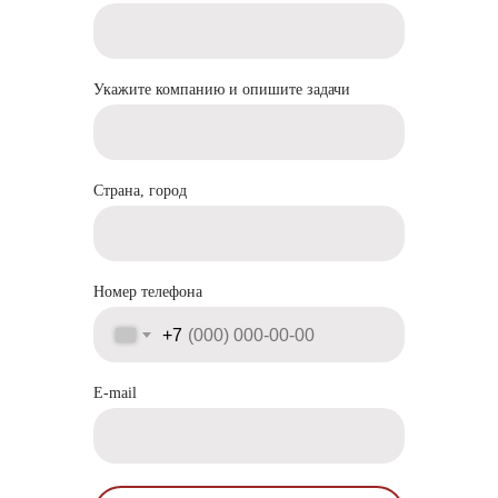
Укажите компанию и опишите задачи
Адрес: 197374, Санкт−Петербург, а/я 31
2026 by Malina Digital
ИНН 472006579947
Политика конфиденциальности
Согласие на обработку ПНД
Страна, город
Номер телефона
+7
E-mail