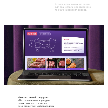
Бизнес цель: создание сайта
для трансляции обновленного
позиционирования бренда
Интерактивный спецпроект «Гид
по свинине» и раздел пошаговых фото
и видеорецептов стали инфоповодами
для привлечения трафика на сайт
Интерактивный спецпроект
«Гид по свинине» и раздел
пошаговых фото и видео
рецептов стали инфоповодами