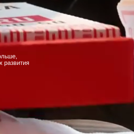
ольше,
х развития