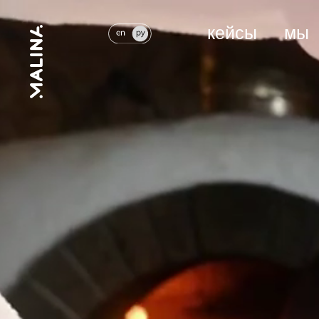
кейсы
мы
с