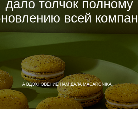
дало толчок полному
бновлению всей компа
А ВДОХНОВЕНИЕ НАМ ДАЛА MACARONIKA