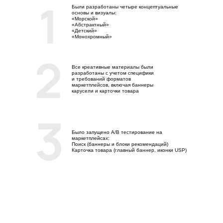
Были разработаны четыре концептуальные
основы и визуалы:
«Морской»
«Абстрактный»
«Детский»
«Монохромный»
Все креативные материалы были
разработаны с учетом специфики
и требований форматов
маркетплейсов, включая баннеры
карусели и карточки товара
Было запущено А/В тестирование на
маркетплейсах:
Поиск (баннеры и блоки рекомендаций)
Карточка товара (главный баннер, иконки USP)