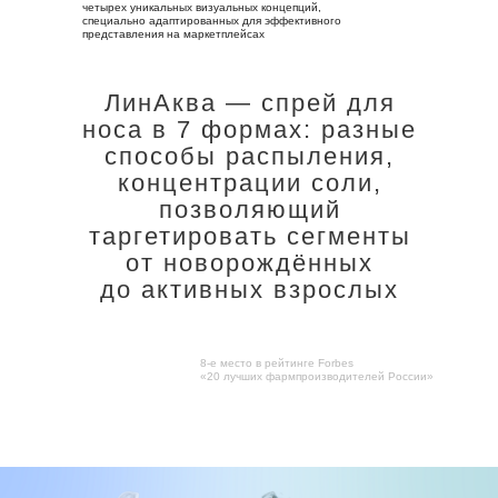
четырех уникальных визуальных концепций,
специально адаптированных для эффективного
представления на маркетплейсах
ЛинАква — спрей для
носа в 7 формах: разные
способы распыления,
концентрации соли,
позволяющий
таргетировать сегменты
от новорождённых
до активных взрослых
8-е место в рейтинге Forbes
«20 лучших фармпроизводителей России»