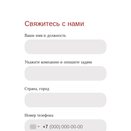
Свяжитесь с нами
Адрес: 197374, Санкт−Петербург, а/я 31
2026 by Malina Digital
Ваши имя и должность
ООО «БИЗНЕСТАНДЕМ»
Политика конфиденциальности
Согласие на обработку ПНД
Укажите компанию и опишите задачи
Страна, город
Номер телефона
+7